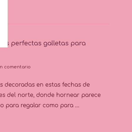
batida?
as perfectas galletas para
en
un comentario
Tip
Nº20:
as decoradas en estas fechas de
¿Cómo
hornear
es del norte, donde hornear parece
las
o para regalar como para …
perfectas
galletas
para
decorar?