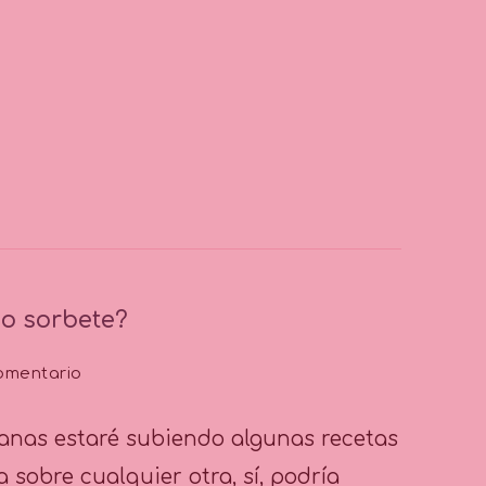
 o sorbete?
en
omentario
Tip
nº
anas estaré subiendo algunas recetas
22:
¿Helado,
 sobre cualquier otra, sí, podría