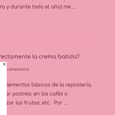
gelato
ra y durante todo el año) me …
o
sorbete?
rrectamente la crema batida?
en
 un comentario
Tip
Nº
s elementos básicos de la repostería.
21:
¿cómo
rar postres; en los cafés o
usar
ulzar las frutas; etc. Por …
correctamente
la
crema