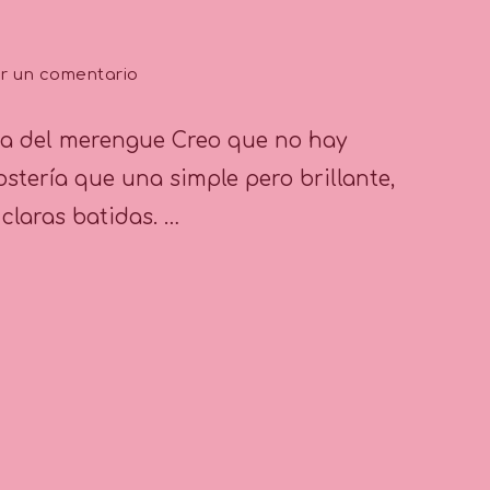
en
r un comentario
Tip
nº
eza del merengue Creo que no hay
23:
Las
tería que una simple pero brillante,
técnicas
claras batidas. …
de
un
correcto
batido
de
claras
o
claras
montadas