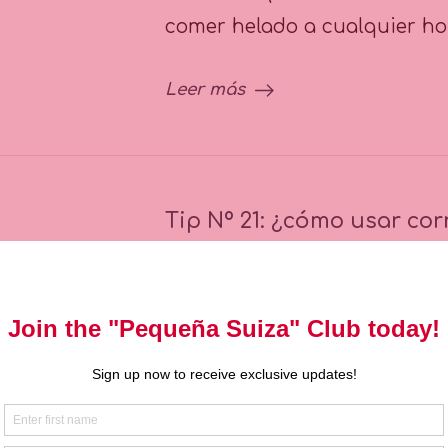
comer helado a cualquier ho
Leer más
Tip Nº 21: ¿cómo usar co
diciembre 28, 2022
Dejar
La crema batida es uno de lo
Tiene muchos usos, para deco
chocolates caliente; para end