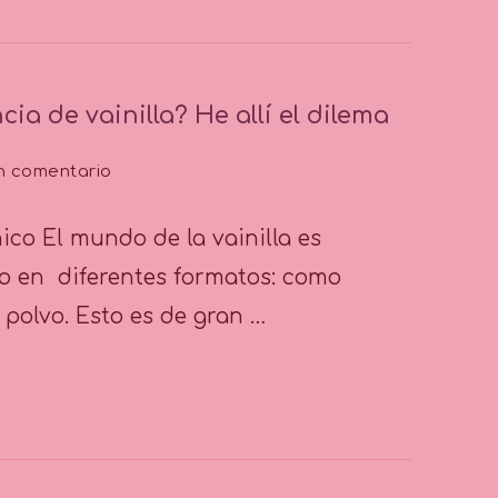
cia de vainilla? He allí el dilema
en
n comentario
Tip
Nº
ico El mundo de la vainilla es
19:
¿Extracto
o en diferentes formatos: como
o
n polvo. Esto es de gran …
esencia
de
vainilla?
He
allí
el
dilema