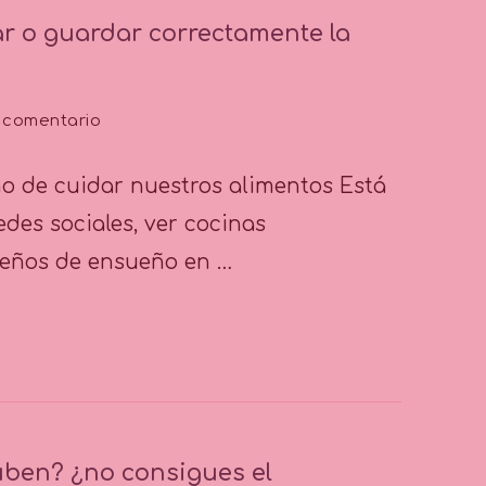
r o guardar correctamente la
en
 comentario
Tip
Nº18:
ino de cuidar nuestros alimentos Está
¿cómo
almacenar
edes sociales, ver cocinas
o
iseños de ensueño en …
guardar
correctamente
la
comida?
 suben? ¿no consigues el