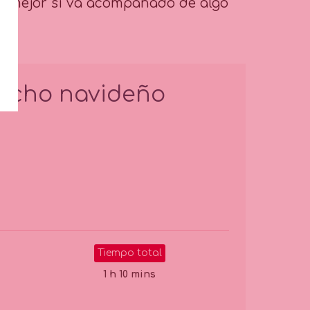
r y mejor si va acompañado de algo
cocho navideño
Tiempo total
1 h 10 mins