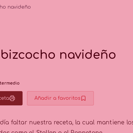
ho navideño
 bizcocho navideño
ntermedio
ceta
Añadir a favoritos
ía faltar nuestra receta, la cual mantiene los
as como el Stollen o el Pannetone.