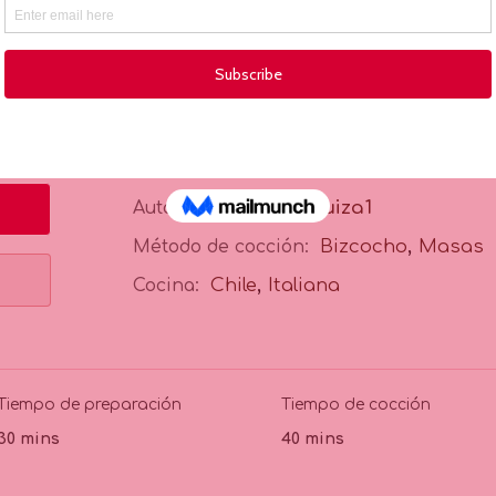
l tiempo que regalas a otros, es de gran valo
Pan de pascua o biz
lapequenasuiza1
Autor:
,
Bizcocho
Masas
Método de cocción:
,
Chile
Italiana
Cocina:
Tiempo de preparación
Tiempo de cocción
30 mins
40 mins