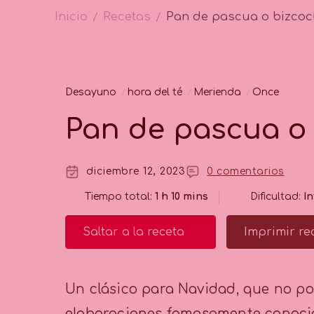
Inicio
Recetas
Pan de pascua o bizcoc
/
/
Desayuno
hora del té
Merienda
Once
Pan de pascua o
diciembre 12, 2023
0 comentarios
Tiempo total:
1 h 10 mins
Dificultad:
I
Saltar a la receta
Imprimir re
Un clásico para Navidad, que no pod
elaboraciones famosamente conocid