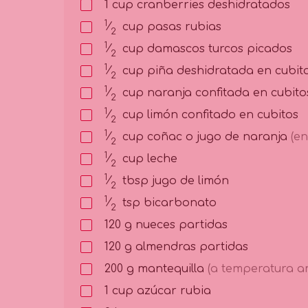
1
cup
cranberries deshidratados
1
⁄
cup
pasas rubias
2
1
⁄
cup
damascos turcos picados
2
1
⁄
cup
piña deshidratada en cubit
2
1
⁄
cup
naranja confitada en cubito
2
1
⁄
cup
limón confitado en cubitos
2
1
⁄
cup
coñac o jugo de naranja
(e
2
1
⁄
cup
leche
2
1
⁄
tbsp
jugo de limón
2
1
⁄
tsp
bicarbonato
2
120
g
nueces partidas
120
g
almendras partidas
200
g
mantequilla
(a temperatura a
1
cup
azúcar rubia