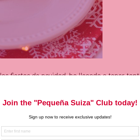
 las fiestas de navidad, ha llegado a tener ta
n diferentes panaderías y tiendas de reposte
le a la hora de la once o como regalo, es que
s estándares clásicos provenientes de recetas
igo nuestra receta, la cual además te servirá
a que te pueden salir 4 panes en moldes de 12 