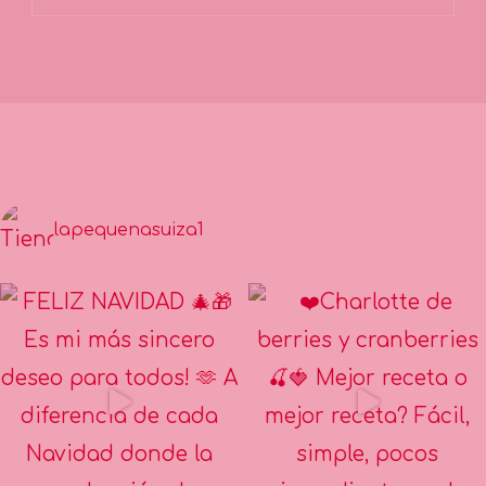
lapequenasuiza1