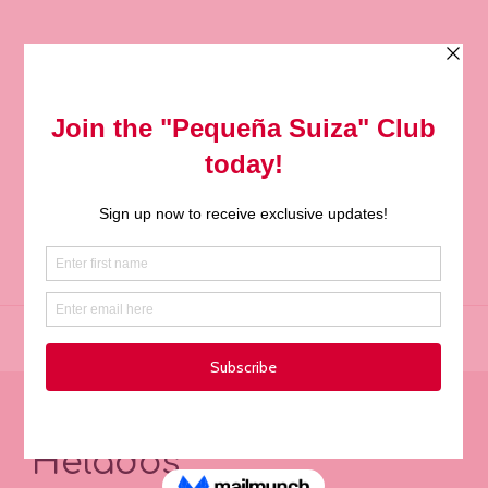
0
Inicio
Recetas
/
Helados