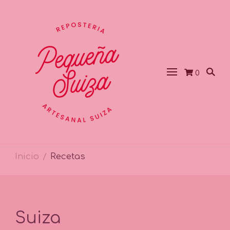
0
Inicio
Recetas
/
Suiza