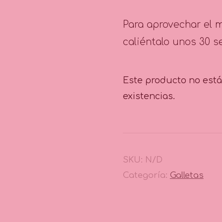
Para aprovechar el 
caliéntalo unos 30 
Este producto no est
existencias.
SKU:
N/D
Categoría:
Galletas