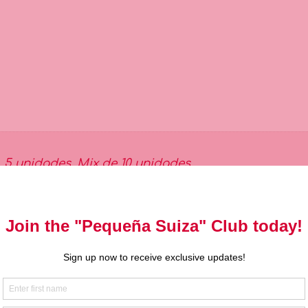
,
5 unidades
,
Mix de 10 unidades
Sé el primero en va