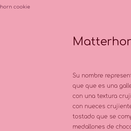
horn cookie
Matterhor
Su nombre represent
que que es una gall
con una textura cruj
con nueces crujient
tostado que se comp
medallones de choco