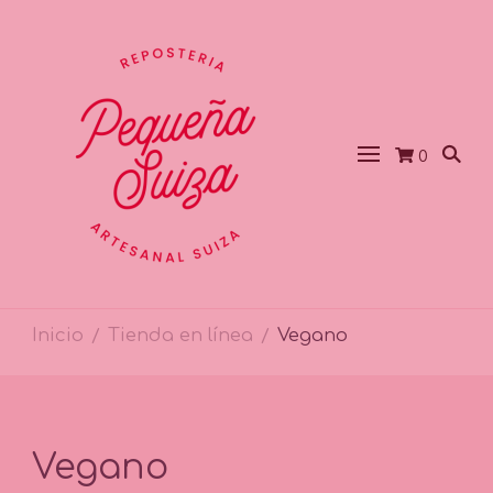
0
Inicio
Tienda en línea
Vegano
/
/
Vegano